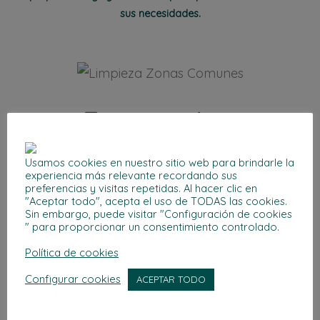
sus necesidades.
Zonas comúnes
Realizamos una limpieza exhaustiva de portales,
Usamos cookies en nuestro sitio web para brindarle la
escaleras, ascensores, pasillos, trasteros y garajes.
experiencia más relevante recordando sus
preferencias y visitas repetidas. Al hacer clic en
Nuestro objetivo es garantizar un entorno agradable,
"Aceptar todo", acepta el uso de TODAS las cookies.
seguro y libre de suciedad, trabajando con la frecuencia
Sin embargo, puede visitar "Configuración de cookies
que cada comunidad necesite.
" para proporcionar un consentimiento controlado.
Política de cookies
Configurar cookies
ACEPTAR TODO
Limpieza de jardines