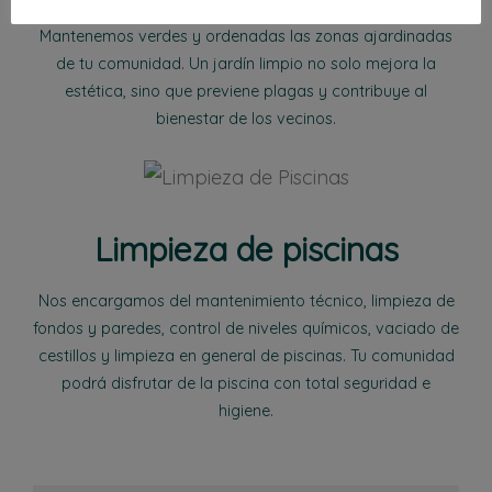
Mantenemos verdes y ordenadas las zonas ajardinadas
de tu comunidad. Un jardín limpio no solo mejora la
estética, sino que previene plagas y contribuye al
bienestar de los vecinos.
Limpieza de piscinas
Nos encargamos del mantenimiento técnico, limpieza de
fondos y paredes, control de niveles químicos, vaciado de
cestillos y limpieza en general de piscinas. Tu comunidad
podrá disfrutar de la piscina con total seguridad e
higiene.