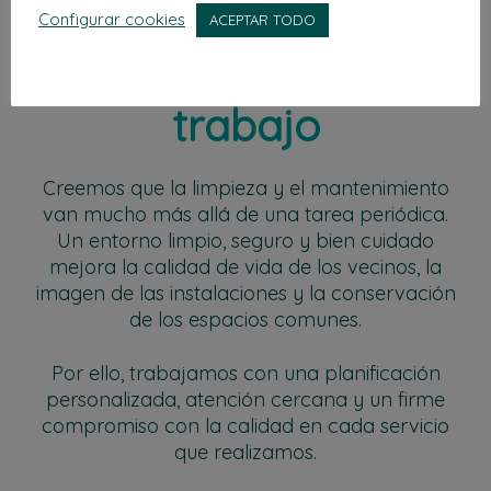
Configurar cookies
ACEPTAR TODO
Nuestra filosofía de
trabajo
Creemos que la limpieza y el mantenimiento
van mucho más allá de una tarea periódica.
Un entorno limpio, seguro y bien cuidado
mejora la calidad de vida de los vecinos, la
imagen de las instalaciones y la conservación
de los espacios comunes.
Por ello, trabajamos con una planificación
personalizada, atención cercana y un firme
compromiso con la calidad en cada servicio
que realizamos.